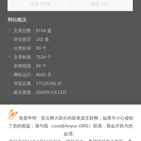
文章 9744
留言 142
网站概况
文章总数
9744 篇
评论留言
142 条
分类目录
50 个
文章标签
7534 个
友情链接
24 个
网站运行
4502 天
浏览总量
17125256 次
最后更新
2026年3月12日
免责申明：安云网大部分内容来源互联网，如果不小心侵犯
了您的权益，请与我（
root@Anyun.ORG
）联系，我会尽快为您
处理。