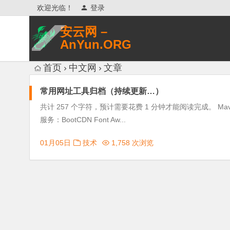
欢迎光临！
登录
安云网 –
AnYun.ORG
专注于网络信息收集、网络数据分享、
首页
中文网
文章
网络安全研究、网络各种猎奇八卦。
常用网址工具归档（持续更新…）
共计 257 个字符，预计需要花费 1 分钟才能阅读完成。 Maven坐
服务：BootCDN Font Aw...
01月05日
技术
1,758 次浏览