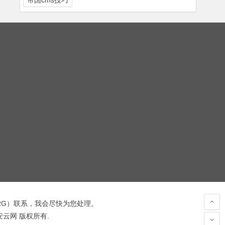
帝国cms技巧
RG
）联系，我会尽快为您处理。
 安云网 版权所有.
hacked by wooyun.