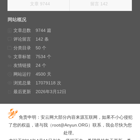
文章 9744
留言 142
网站概况
文章总数
9744 篇
评论留言
142 条
分类目录
50 个
文章标签
7534 个
友情链接
24 个
网站运行
4500 天
浏览总量
17079118 次
最后更新
2026年3月12日
免责申明：安云网大部分内容来源互联网，如果不小心侵犯
了您的权益，请与我（
root@Anyun.ORG
）联系，我会尽快为您
处理。