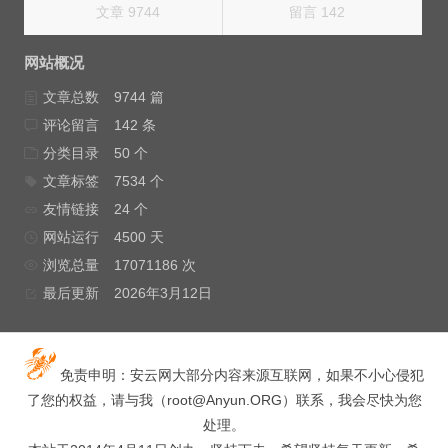
文章 9744
留言 142
网站概况
文章总数
9744 篇
评论留言
142 条
分类目录
50 个
文章标签
7534 个
友情链接
24 个
网站运行
4500 天
浏览总量
17071186 次
最后更新
2026年3月12日
免责申明：安云网大部分内容来源互联网，如果不小心侵犯
了您的权益，请与我（
root@Anyun.ORG
）联系，我会尽快为您
处理。