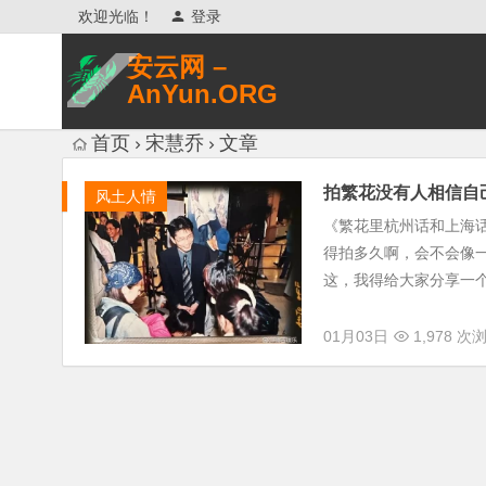
欢迎光临！
登录
安云网 –
AnYun.ORG
专注于网络信息收集、网络数据分享、
首页
宋慧乔
文章
网络安全研究、网络各种猎奇八卦。
拍繁花没有人相信自
风土人情
《繁花里杭州话和上海话
得拍多久啊，会不会像
这，我得给大家分享一个趣
01月03日
1,978 次