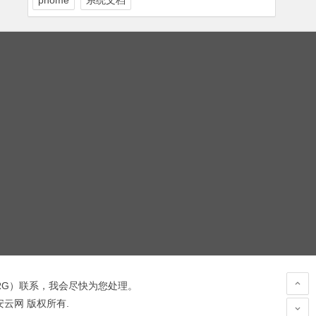
phome
系统文档
RG
）联系，我会尽快为您处理。
 安云网 版权所有.
hacked by wooyun.