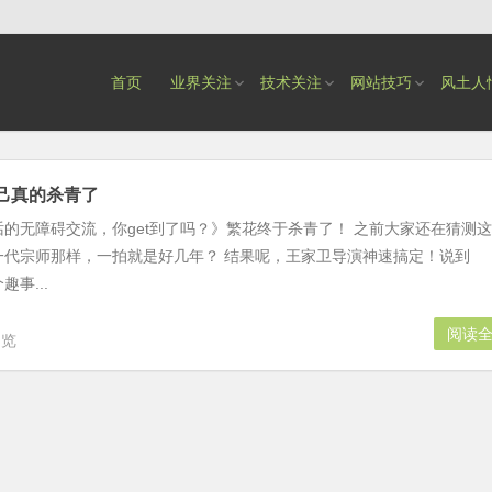
首页
业界关注
技术关注
网站技巧
风土人
己真的杀青了
的无障碍交流，你get到了吗？》繁花终于杀青了！ 之前大家还在猜测这
一代宗师那样，一拍就是好几年？ 结果呢，王家卫导演神速搞定！说到
事...
阅读
浏览