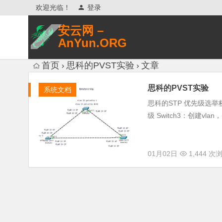
欢迎光临！
登录
安云网 –
AnYun.ORG
专注于网络信息收集、网络数据分享、
首页
思科的PVST实验
文章
网络安全研究、网络各种猎奇八卦。
思科的PVST实验
系统文档
思科的STP 优先级选举桥根
级 Switch3：创建vl
01月02日
1,444 次