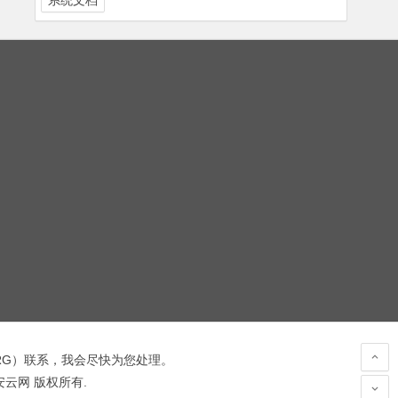
系统文档
RG
）联系，我会尽快为您处理。
 安云网 版权所有.
hacked by wooyun.