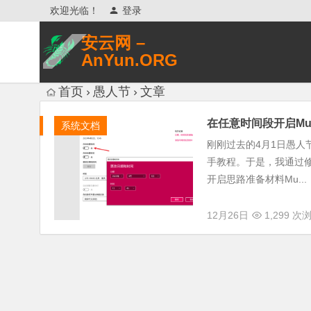
欢迎光临！
登录
安云网 –
AnYun.ORG
专注于网络信息收集、网络数据分享、
首页
愚人节
文章
网络安全研究、网络各种猎奇八卦。
在任意时间段开启Mu
系统文档
刚刚过去的4月1日愚人
手教程。于是，我通过
开启思路准备材料Mu...
12月26日
1,299 次