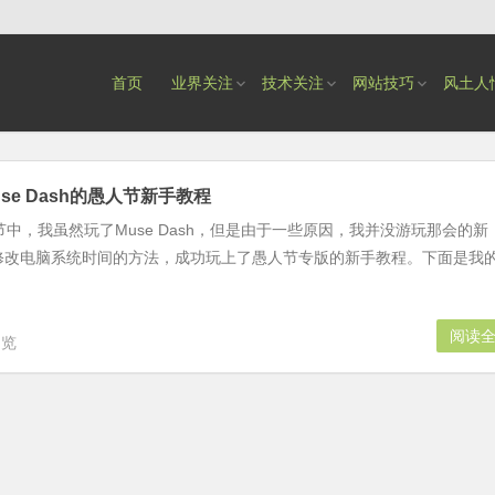
首页
业界关注
技术关注
网站技巧
风土人
se Dash的愚人节新手教程
节中，我虽然玩了Muse Dash，但是由于一些原因，我并没游玩那会的新
修改电脑系统时间的方法，成功玩上了愚人节专版的新手教程。下面是我
阅读
浏览