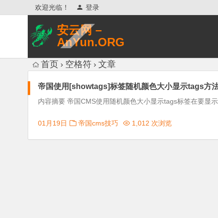
欢迎光临！
登录
安云网 –
AnYun.ORG
专注于网络信息收集、网络数据分享、
首页
空格符
文章
网络安全研究、网络各种猎奇八卦。
帝国使用[showtags]标签随机颜色大小显示tags方
内容摘要 帝国CMS使用随机颜色大小显示tags标签在要显示TAGS的地方
01月19日
帝国cms技巧
1,012 次浏览