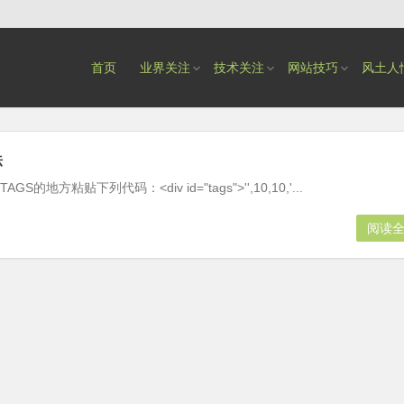
首页
业界关注
技术关注
网站技巧
风土人
法
粘贴下列代码：<div id="tags">'',10,10,'...
阅读