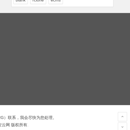
blank
rclone
ecms
RG
）联系，我会尽快为您处理。
 安云网 版权所有.
hacked by wooyun.