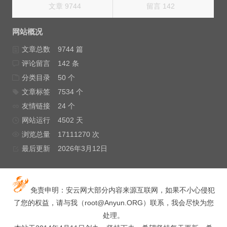
文章 9744
留言 142
网站概况
文章总数
9744 篇
评论留言
142 条
分类目录
50 个
文章标签
7534 个
友情链接
24 个
网站运行
4502 天
浏览总量
17111270 次
最后更新
2026年3月12日
免责申明：安云网大部分内容来源互联网，如果不小心侵犯
了您的权益，请与我（
root@Anyun.ORG
）联系，我会尽快为您
处理。