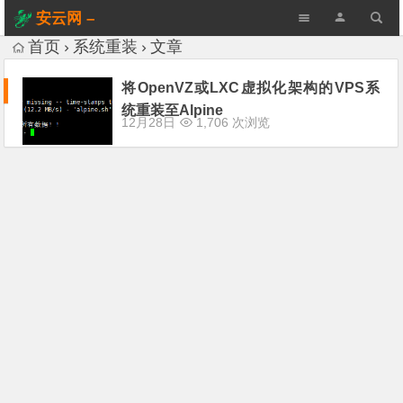
安云网 –
AnYun.ORG
首页
系统重装
文章
将OpenVZ或LXC虚拟化架构的VPS系
统重装至Alpine
12月28日
1,706 次浏览