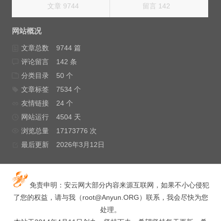
文章 9744
留言 142
网站概况
文章总数
9744 篇
评论留言
142 条
分类目录
50 个
文章标签
7534 个
友情链接
24 个
网站运行
4504 天
浏览总量
17173776 次
最后更新
2026年3月12日
免责申明：安云网大部分内容来源互联网，如果不小心侵犯
了您的权益，请与我（
root@Anyun.ORG
）联系，我会尽快为您
处理。