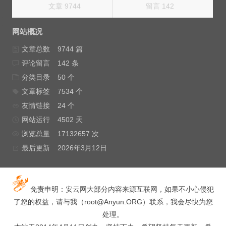
文章 9744
留言 142
网站概况
文章总数
9744 篇
评论留言
142 条
分类目录
50 个
文章标签
7534 个
友情链接
24 个
网站运行
4502 天
浏览总量
17132657 次
最后更新
2026年3月12日
免责申明：安云网大部分内容来源互联网，如果不小心侵犯
了您的权益，请与我（
root@Anyun.ORG
）联系，我会尽快为您
处理。