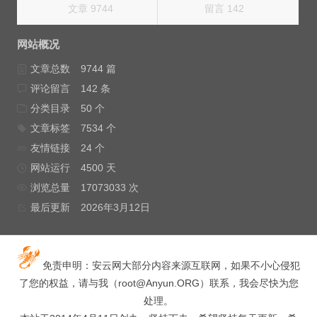
文章 9744
留言 142
网站概况
文章总数
9744 篇
评论留言
142 条
分类目录
50 个
文章标签
7534 个
友情链接
24 个
网站运行
4500 天
浏览总量
17073033 次
最后更新
2026年3月12日
免责申明：安云网大部分内容来源互联网，如果不小心侵犯
了您的权益，请与我（
root@Anyun.ORG
）联系，我会尽快为您
处理。