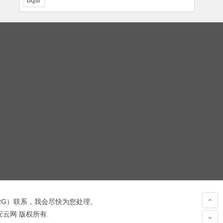
bqsr
RG
）联系，我会尽快为您处理。
 安云网 版权所有.
hacked by wooyun.