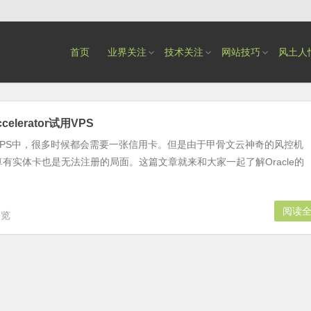
首页
业界关注
技术关注
网站技巧
风土人
celerator试用VPS
VPS中，很多时候都会需要一张信用卡。但是由于甲骨文云神奇的风控机
有实体卡也是无法注册的局面。这篇文章就来和大家一起了解Oracle的
阅读
浏览