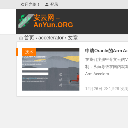
欢迎光临！
登录
安云网 –
AnYun.ORG
专注于网络信息收集、网络数据分享、
首页
accelerator
文章
网络安全研究、网络各种猎奇八卦。
申请Oracle的Arm Ac
技术
在我们注册甲骨文云的
制，从而导致在国内就算
Arm Accelera...
12月26日
1,928 次