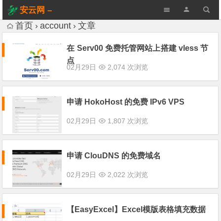
安云网 –
AnYun.ORG
首页
account
文章
在 Serv00 免费托管网站上搭建 vless 节
点
02月29日
2,074 次浏览
申请 HokoHost 的免费 IPv6 VPS
02月29日
1,807 次浏览
申请 ClouDNS 的免费域名
02月29日
2,022 次浏览
【EasyExcel】Excel模版表格填充数据