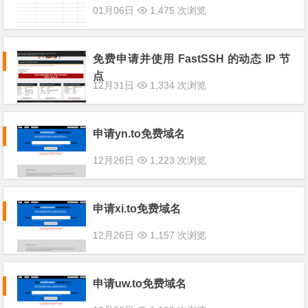
01月06日
1,475 次浏览
免费申请并使用 FastSSH 的动态 IP 节
点
12月31日
1,334 次浏览
申请yn.to免费域名
12月26日
1,223 次浏览
申请xi.to免费域名
12月26日
1,157 次浏览
申请uw.to免费域名