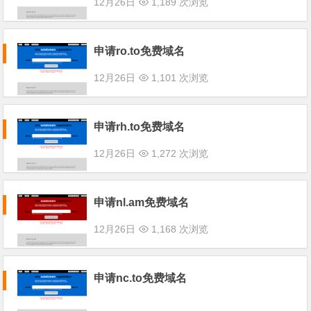
12月26日
1,189 次浏览
申请ro.to免费域名
12月26日
1,101 次浏览
申请rh.to免费域名
12月26日
1,272 次浏览
申请nl.am免费域名
12月26日
1,168 次浏览
申请nc.to免费域名