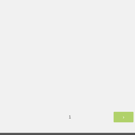
文
第
1
章
页
分