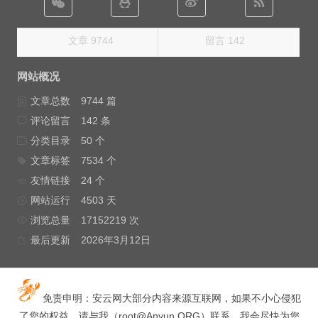
文章 9744
留言 142
网站概况
文章总数
9744 篇
评论留言
142 条
分类目录
50 个
文章标签
7534 个
友情链接
24 个
网站运行
4503 天
浏览总量
17152219 次
最后更新
2026年3月12日
免责申明：安云网大部分内容来源互联网，如果不小心侵犯
了您的权益，请与我（
root@Anyun.ORG
）联系，我会尽快为您