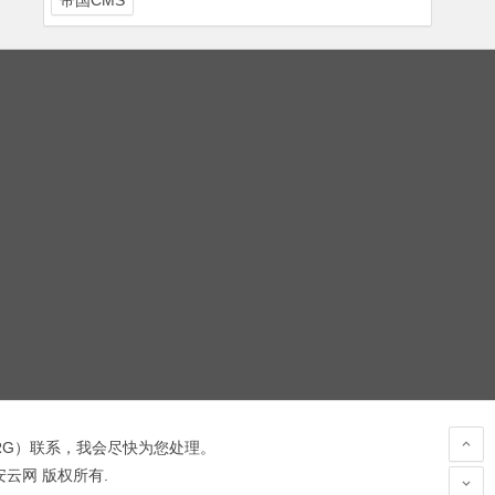
帝国CMS
RG
）联系，我会尽快为您处理。
 安云网 版权所有.
hacked by wooyun.