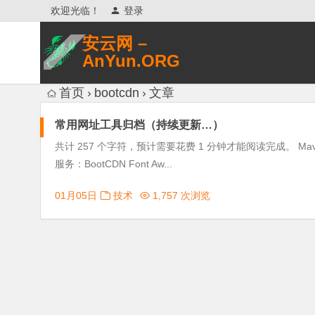
欢迎光临！
登录
安云网 –
AnYun.ORG
专注于网络信息收集、网络数据分享、
首页
bootcdn
文章
网络安全研究、网络各种猎奇八卦。
常用网址工具归档（持续更新…）
共计 257 个字符，预计需要花费 1 分钟才能阅读完成。 Maven坐
服务：BootCDN Font Aw...
01月05日
技术
1,757 次浏览