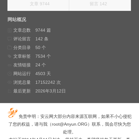
文章 9744
留言 142
网站概况
文章总数
9744 篇
评论留言
142 条
分类目录
50 个
文章标签
7534 个
友情链接
24 个
网站运行
4503 天
浏览总量
17152242 次
最后更新
2026年3月12日
免责申明：安云网大部分内容来源互联网，如果不小心侵犯
了您的权益，请与我（
root@Anyun.ORG
）联系，我会尽快为您
处理。