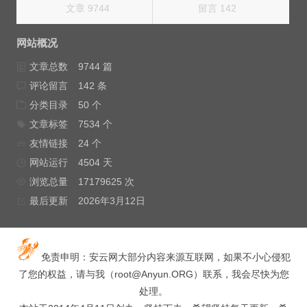
文章 9744
留言 142
网站概况
文章总数
9744 篇
评论留言
142 条
分类目录
50 个
文章标签
7534 个
友情链接
24 个
网站运行
4504 天
浏览总量
17179625 次
最后更新
2026年3月12日
免责申明：安云网大部分内容来源互联网，如果不小心侵犯
了您的权益，请与我（
root@Anyun.ORG
）联系，我会尽快为您
处理。