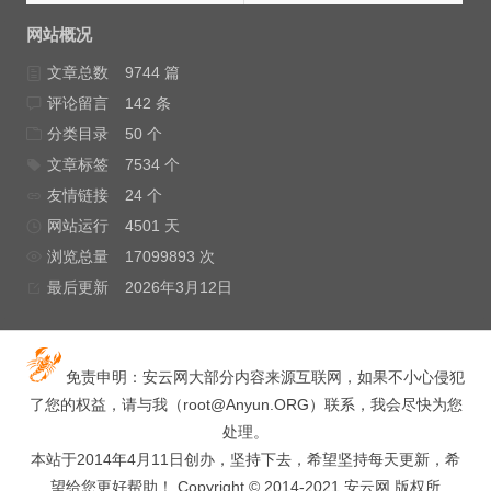
网站概况
文章总数
9744 篇
评论留言
142 条
分类目录
50 个
文章标签
7534 个
友情链接
24 个
网站运行
4501 天
浏览总量
17099893 次
最后更新
2026年3月12日
免责申明：安云网大部分内容来源互联网，如果不小心侵犯
了您的权益，请与我（
root@Anyun.ORG
）联系，我会尽快为您
处理。
本站于2014年4月11日创办，坚持下去，希望坚持每天更新，希
望给您更好帮助！ Copyright © 2014-2021 安云网 版权所