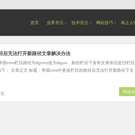
首页
业界关注
技术关注
网站技巧
风土人
路径后无法打开新路径文章解决办法
国cms栏目路径为dgcms改为diguo，新的栏目下发布文章依旧是旧栏目
法如下： 文章正文 标题：帝国cms中更改栏目的路径后无法打开新路径下文
阅读
浏览