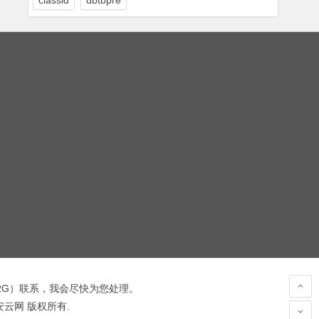
classid
dbtbpre
RG
）联系，我会尽快为您处理。
 安云网 版权所有.
hacked by wooyun.