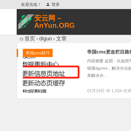
欢迎光临！
登录
安云网 –
AnYun.ORG
专注于网络信息收集、网络数据分享、
首页
diguo
文章
网络安全研究、网络各种猎奇八卦。
帝国cms更改栏目
帝国cms技巧
内容摘要 起因：比如把帝
链接dgcms，解决办
章解决办...
01月19日
1,034 次