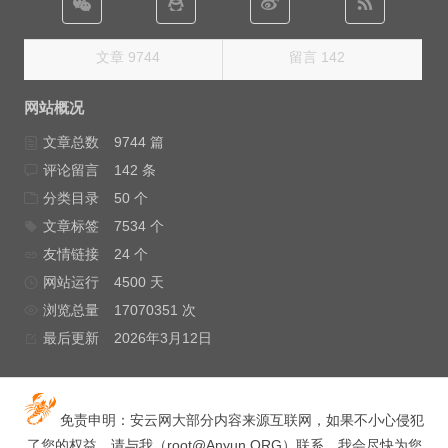
文章 9744
留言 142
网站概况
文章总数
9744 篇
评论留言
142 条
分类目录
50 个
文章标签
7534 个
友情链接
24 个
网站运行
4500 天
浏览总量
17070351 次
最后更新
2026年3月12日
免责申明：安云网大部分内容来源互联网，如果不小心侵犯
了您的权益，请与我（
root@Anyun.ORG
）联系，我会尽快为您