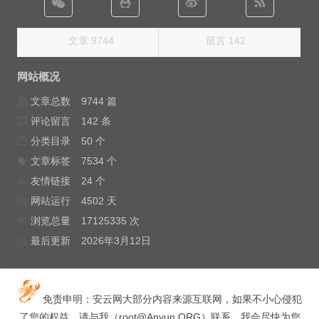
文章 9744
留言 142
网站概况
文章总数
9744 篇
评论留言
142 条
分类目录
50 个
文章标签
7534 个
友情链接
24 个
网站运行
4502 天
浏览总量
17125335 次
最后更新
2026年3月12日
免责申明：安云网大部分内容来源互联网，如果不小心侵犯
了您的权益，请与我（
root@Anyun.ORG
）联系，我会尽快为您