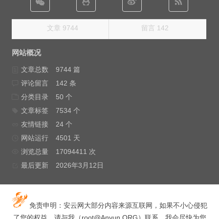
文章 9744
留言 142
网站概况
文章总数
9744 篇
评论留言
142 条
分类目录
50 个
文章标签
7534 个
友情链接
24 个
网站运行
4501 天
浏览总量
17094411 次
最后更新
2026年3月12日
免责申明：安云网大部分内容来源互联网，如果不小心侵犯
了您的权益，请与我（
root@Anyun.ORG
）联系，我会尽快为您