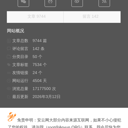
文章 9744
留言 142
网站概况
文章总数
9744 篇
评论留言
142 条
分类目录
50 个
文章标签
7534 个
友情链接
24 个
网站运行
4504 天
浏览总量
17177500 次
最后更新
2026年3月12日
免责申明：安云网大部分内容来源互联网，如果不小心侵犯
了您的权益，请与我（
root@Anyun.ORG
）联系，我会尽快为您