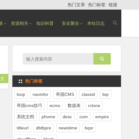
热门文章
热门标签
链接
情
资源相关
知识科普
安全聚合
本站日志
全文
热门标签
loop
navinfor
帝国CMS
classid
bqr
帝国cms技巧
ecms
数据表
rclone
系统文档
phome
desc
com
empire
titleurl
dbtbpre
newstime
bqsr