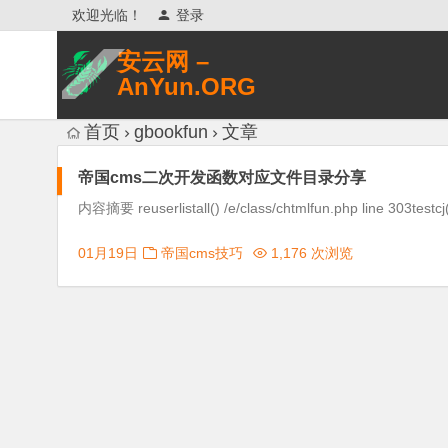
欢迎光临！
登录
安云网 –
AnYun.ORG
专注于网络信息收集、网络数据分享、
首页
gbookfun
文章
网络安全研究、网络各种猎奇八卦。
帝国cms二次开发函数对应文件目录分享
内容摘要 reuserlistall() /e/class/chtmlfun.php line 303testcj() 
01月19日
帝国cms技巧
1,176 次浏览