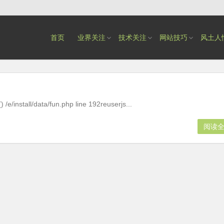
首页
业界关注
技术关注
网站技巧
风土人
/e/install/data/fun.php line 192reuserjs...
阅读