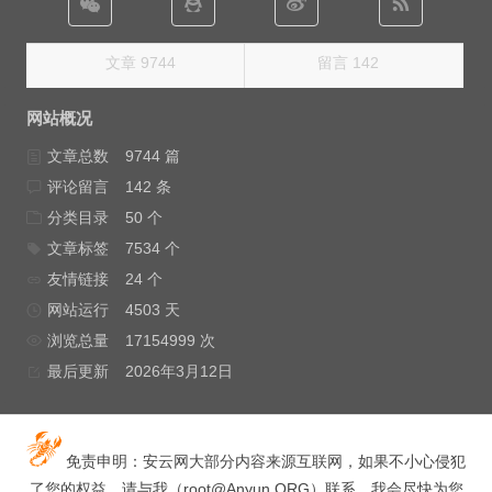
文章 9744
留言 142
网站概况
文章总数
9744 篇
评论留言
142 条
分类目录
50 个
文章标签
7534 个
友情链接
24 个
网站运行
4503 天
浏览总量
17154999 次
最后更新
2026年3月12日
免责申明：安云网大部分内容来源互联网，如果不小心侵犯
了您的权益，请与我（
root@Anyun.ORG
）联系，我会尽快为您