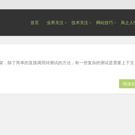
首页
业界关注
技术关注
网站技巧
风土人
 单元测试框架，除了简单的直接调用待测试的方法，有一些复杂的测试是需要上下文
阅读