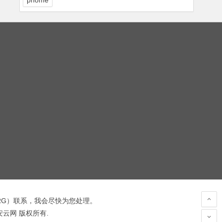
phome
RG
）联系，我会尽快为您处理。
 安云网 版权所有.
hacked by wooyun.