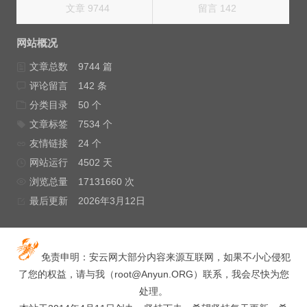
文章 9744
留言 142
网站概况
文章总数
9744 篇
评论留言
142 条
分类目录
50 个
文章标签
7534 个
友情链接
24 个
网站运行
4502 天
浏览总量
17131660 次
最后更新
2026年3月12日
免责申明：安云网大部分内容来源互联网，如果不小心侵犯
了您的权益，请与我（
root@Anyun.ORG
）联系，我会尽快为您
处理。