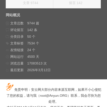
文章 9744
留言 142
网站概况
文章总数
9744 篇
评论留言
142 条
分类目录
50 个
文章标签
7534 个
友情链接
24 个
网站运行
4500 天
浏览总量
17083513 次
最后更新
2026年3月12日
免责申明：安云网大部分内容来源互联网，如果不小心侵犯
了您的权益，请与我（
root@Anyun.ORG
）联系，我会尽快为您
处理。