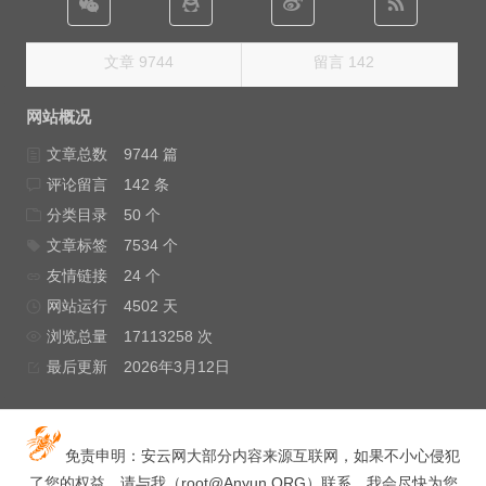
文章 9744
留言 142
网站概况
文章总数
9744 篇
评论留言
142 条
分类目录
50 个
文章标签
7534 个
友情链接
24 个
网站运行
4502 天
浏览总量
17113258 次
最后更新
2026年3月12日
免责申明：安云网大部分内容来源互联网，如果不小心侵犯
了您的权益，请与我（
root@Anyun.ORG
）联系，我会尽快为您