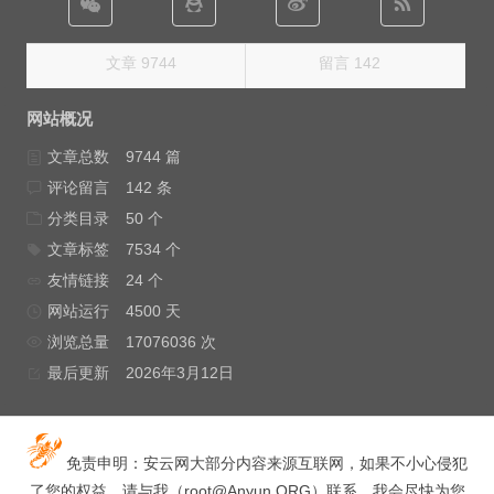
文章 9744
留言 142
网站概况
文章总数
9744 篇
评论留言
142 条
分类目录
50 个
文章标签
7534 个
友情链接
24 个
网站运行
4500 天
浏览总量
17076036 次
最后更新
2026年3月12日
免责申明：安云网大部分内容来源互联网，如果不小心侵犯
了您的权益，请与我（
root@Anyun.ORG
）联系，我会尽快为您