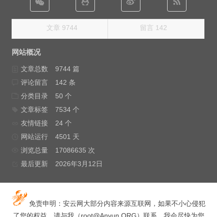
文章 9744
留言 142
网站概况
文章总数
9744 篇
评论留言
142 条
分类目录
50 个
文章标签
7534 个
友情链接
24 个
网站运行
4501 天
浏览总量
17086635 次
最后更新
2026年3月12日
免责申明：安云网大部分内容来源互联网，如果不小心侵犯
了您的权益，请与我（
root@Anyun.ORG
）联系，我会尽快为您