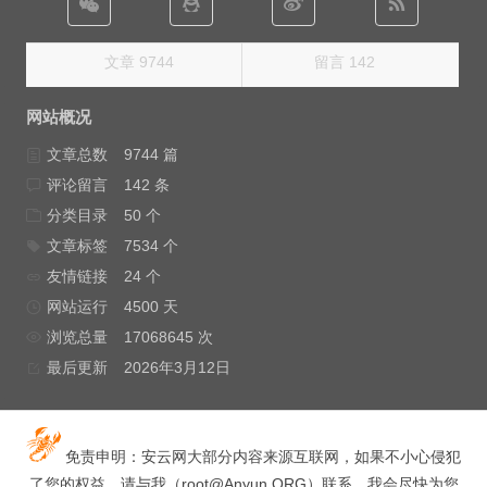
文章 9744
留言 142
网站概况
文章总数
9744 篇
评论留言
142 条
分类目录
50 个
文章标签
7534 个
友情链接
24 个
网站运行
4500 天
浏览总量
17068645 次
最后更新
2026年3月12日
免责申明：安云网大部分内容来源互联网，如果不小心侵犯
了您的权益，请与我（
root@Anyun.ORG
）联系，我会尽快为您