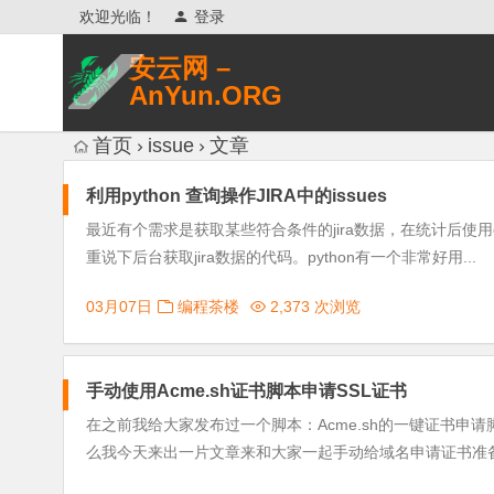
欢迎光临！
登录
安云网 –
AnYun.ORG
专注于网络信息收集、网络数据分享、
首页
issue
文章
网络安全研究、网络各种猎奇八卦。
利用python 查询操作JIRA中的issues
最近有个需求是获取某些符合条件的jira数据，在统计后使用ec
重说下后台获取jira数据的代码。python有一个非常好用...
03月07日
编程茶楼
2,373 次浏览
手动使用Acme.sh证书脚本申请SSL证书
在之前我给大家发布过一个脚本：Acme.sh的一键证书
么我今天来出一片文章来和大家一起手动给域名申请证书准备材