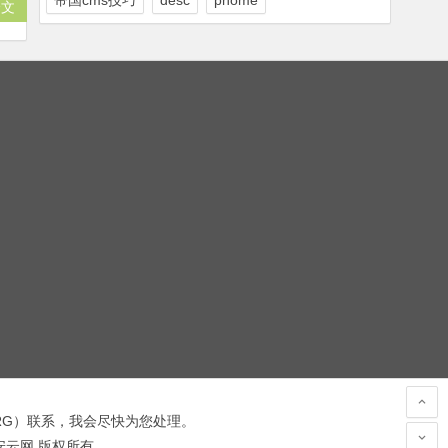
帝国cms技巧
desc
phome
全文
RG
）联系，我会尽快为您处理。
 安云网 版权所有.
hacked by wooyun.