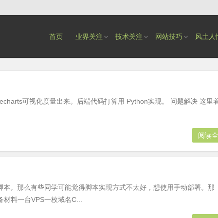
首页
业界关注
技术关注
网站技巧
风土人
harts可视化度量出来。后端代码打算用 Python实现。 问题解决 这里
阅读
申请脚本。那么有些同学可能觉得脚本实现方式不太好，想使用手动部署。那
料一台VPS一枚域名C...