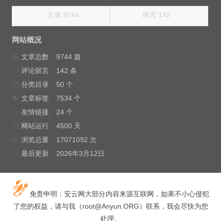
文章 9744
留言 142
网站概况
文章总数
9744 篇
评论留言
142 条
分类目录
50 个
文章标签
7534 个
友情链接
24 个
网站运行
4500 天
浏览总量
17071092 次
最后更新
2026年3月12日
免责申明：安云网大部分内容来源互联网，如果不小心侵犯
了您的权益，请与我（
root@Anyun.ORG
）联系，我会尽快为您
处理。