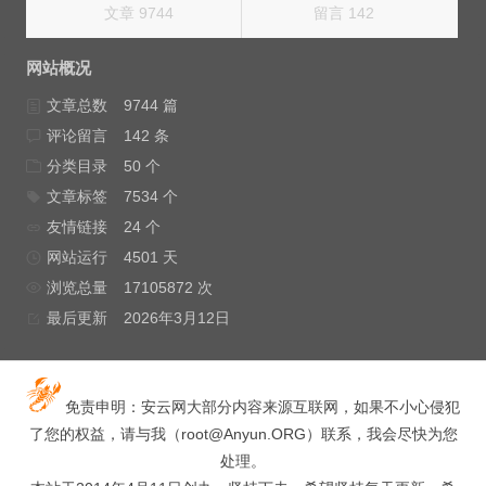
文章 9744
留言 142
网站概况
文章总数
9744 篇
评论留言
142 条
分类目录
50 个
文章标签
7534 个
友情链接
24 个
网站运行
4501 天
浏览总量
17105872 次
最后更新
2026年3月12日
免责申明：安云网大部分内容来源互联网，如果不小心侵犯
了您的权益，请与我（
root@Anyun.ORG
）联系，我会尽快为您
处理。