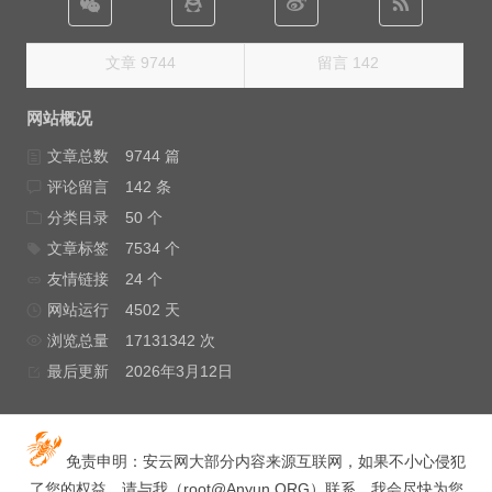
文章 9744
留言 142
网站概况
文章总数
9744 篇
评论留言
142 条
分类目录
50 个
文章标签
7534 个
友情链接
24 个
网站运行
4502 天
浏览总量
17131342 次
最后更新
2026年3月12日
免责申明：安云网大部分内容来源互联网，如果不小心侵犯
了您的权益，请与我（
root@Anyun.ORG
）联系，我会尽快为您