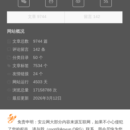
文章 9744
留言 142
网站概况
文章总数
9744 篇
评论留言
142 条
分类目录
50 个
文章标签
7534 个
友情链接
24 个
网站运行
4503 天
浏览总量
17158788 次
最后更新
2026年3月12日
免责申明：安云网大部分内容来源互联网，如果不小心侵犯
了您的权益，请与我（
root@Anyun.ORG
）联系，我会尽快为您