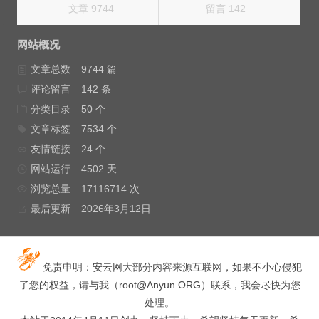
文章 9744
留言 142
网站概况
文章总数
9744 篇
评论留言
142 条
分类目录
50 个
文章标签
7534 个
友情链接
24 个
网站运行
4502 天
浏览总量
17116714 次
最后更新
2026年3月12日
免责申明：安云网大部分内容来源互联网，如果不小心侵犯
了您的权益，请与我（
root@Anyun.ORG
）联系，我会尽快为您
处理。