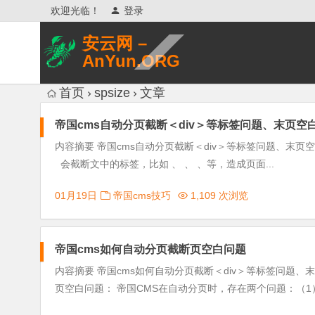
欢迎光临！
登录
安云网 –
AnYun.ORG
专注于网络信息收集、网络数据分享、
首页
spsize
文章
网络安全研究、网络各种猎奇八卦。
帝国cms自动分页截断＜div＞等标签问题、末页空
内容摘要 帝国cms自动分页截断＜div＞等标签问题、末页
会截断文中的标签，比如 、 、 、等，造成页面...
01月19日
帝国cms技巧
1,109 次浏览
帝国cms如何自动分页截断页空白问题
内容摘要 帝国cms如何自动分页截断＜div＞等标签问题、末
页空白问题： 帝国CMS在自动分页时，存在两个问题：（1）分