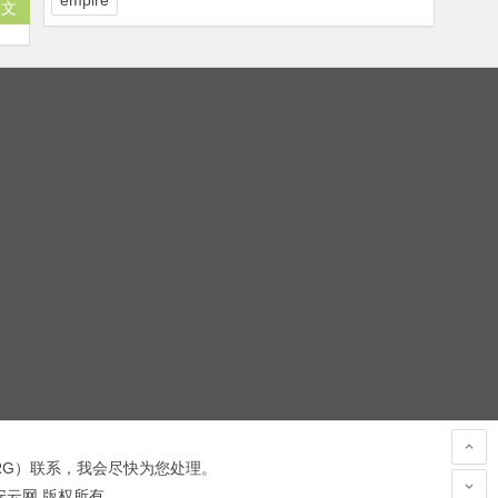
empire
全文
RG
）联系，我会尽快为您处理。
 安云网 版权所有.
hacked by wooyun.