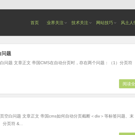
首页
业界关注
技术关注
网站技巧
风土人
白问题
空白问题 文章正文 帝国CMS在自动分页时，存在两个问题：（1）分页符
阅读
页空白问题 文章正文 帝国cms如何自动分页截断＜div＞等标签问题、末
页符 &...