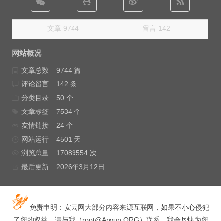
文章 9744
留言 142
网站概况
文章总数
9744 篇
评论留言
142 条
分类目录
50 个
文章标签
7534 个
友情链接
24 个
网站运行
4501 天
浏览总量
17089554 次
最后更新
2026年3月12日
免责申明：安云网大部分内容来源互联网，如果不小心侵犯
了您的权益，请与我（
root@Anyun.ORG
）联系，我会尽快为您