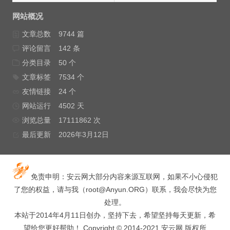
网站概况
文章总数
9744 篇
评论留言
142 条
分类目录
50 个
文章标签
7534 个
友情链接
24 个
网站运行
4502 天
浏览总量
17111862 次
最后更新
2026年3月12日
免责申明：安云网大部分内容来源互联网，如果不小心侵犯
了您的权益，请与我（
root@Anyun.ORG
）联系，我会尽快为您
处理。
本站于2014年4月11日创办，坚持下去，希望坚持每天更新，希
望给您更好帮助！ Copyright © 2014-2021 安云网 版权所