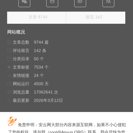
文章 9744
留言 142
网站概况
文章总数
9744 篇
评论留言
142 条
分类目录
50 个
文章标签
7534 个
友情链接
24 个
网站运行
4500 天
浏览总量
17062641 次
最后更新
2026年3月12日
免责申明：安云网大部分内容来源互联网，如果不小心侵犯
了您的权益，请与我（
root@Anyun.ORG
）联系，我会尽快为您