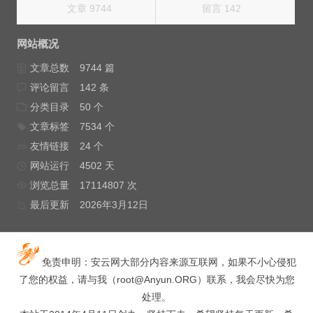
文章 9744
留言 142
网站概况
文章总数
9744 篇
评论留言
142 条
分类目录
50 个
文章标签
7534 个
友情链接
24 个
网站运行
4502 天
浏览总量
17114807 次
最后更新
2026年3月12日
免责申明：安云网大部分内容来源互联网，如果不小心侵犯
了您的权益，请与我（
root@Anyun.ORG
）联系，我会尽快为您
处理。