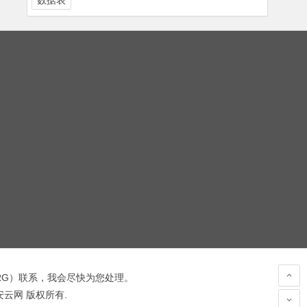
数据表
RG
）联系，我会尽快为您处理。
 安云网 版权所有.
hacked by wooyun.