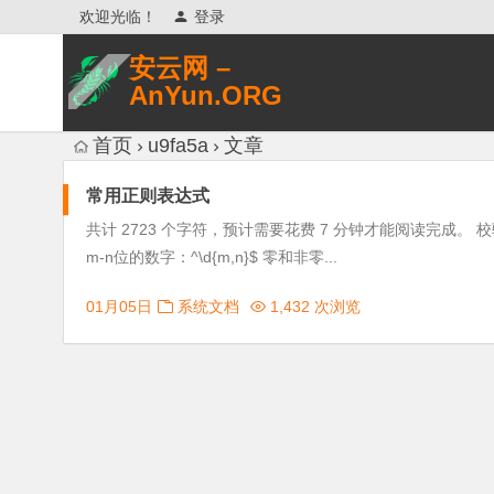
欢迎光临！
登录
安云网 –
AnYun.ORG
专注于网络信息收集、网络数据分享、
首页
u9fa5a
文章
网络安全研究、网络各种猎奇八卦。
常用正则表达式
共计 2723 个字符，预计需要花费 7 分钟才能阅读完成。 校验数
m-n位的数字：^\d{m,n}$ 零和非零...
01月05日
系统文档
1,432 次浏览