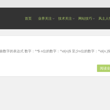
首页
业界关注
技术关注
网站技巧
风土人
字的表达式 数字：^*$ n位的数字：^\d{n}$ 至少n位的数字：^\d{n,}$
阅读