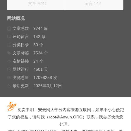
文章 9744
留言 142
网站概况
文章总数
9744 篇
评论留言
142 条
分类目录
50 个
文章标签
7534 个
友情链接
24 个
网站运行
4501 天
浏览总量
17098258 次
最后更新
2026年3月12日
免责申明：安云网大部分内容来源互联网，如果不小心侵犯
了您的权益，请与我（
root@Anyun.ORG
）联系，我会尽快为您
处理。