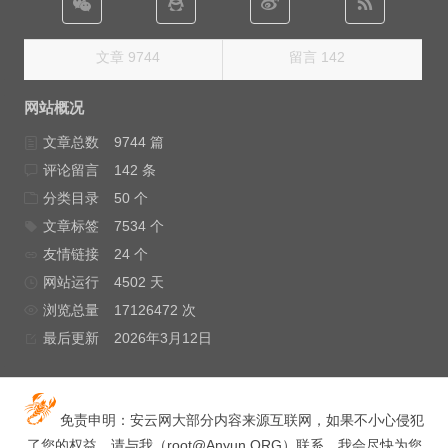
文章 9744
留言 142
网站概况
文章总数
9744 篇
评论留言
142 条
分类目录
50 个
文章标签
7534 个
友情链接
24 个
网站运行
4502 天
浏览总量
17126472 次
最后更新
2026年3月12日
免责申明：安云网大部分内容来源互联网，如果不小心侵犯
了您的权益，请与我（
root@Anyun.ORG
）联系，我会尽快为您