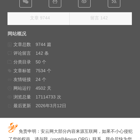
文章 9744
留言 142
网站概况
文章总数
9744 篇
评论留言
142 条
分类目录
50 个
文章标签
7534 个
友情链接
24 个
网站运行
4502 天
浏览总量
17114733 次
最后更新
2026年3月12日
免责申明：安云网大部分内容来源互联网，如果不小心侵犯
了您的权益，请与我（
root@Anyun.ORG
）联系，我会尽快为您