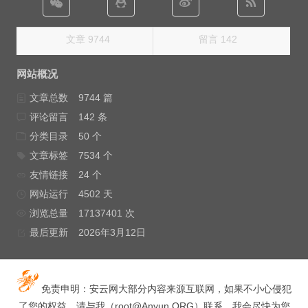
文章 9744
留言 142
网站概况
文章总数
9744 篇
评论留言
142 条
分类目录
50 个
文章标签
7534 个
友情链接
24 个
网站运行
4502 天
浏览总量
17137401 次
最后更新
2026年3月12日
免责申明：安云网大部分内容来源互联网，如果不小心侵犯
了您的权益，请与我（
root@Anyun.ORG
）联系，我会尽快为您