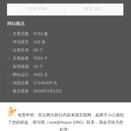
文章 9744
留言 142
网站概况
文章总数
9744 篇
评论留言
142 条
分类目录
50 个
文章标签
7534 个
友情链接
24 个
网站运行
4503 天
浏览总量
17145409 次
最后更新
2026年3月12日
免责申明：安云网大部分内容来源互联网，如果不小心侵犯
了您的权益，请与我（
root@Anyun.ORG
）联系，我会尽快为您
处理。